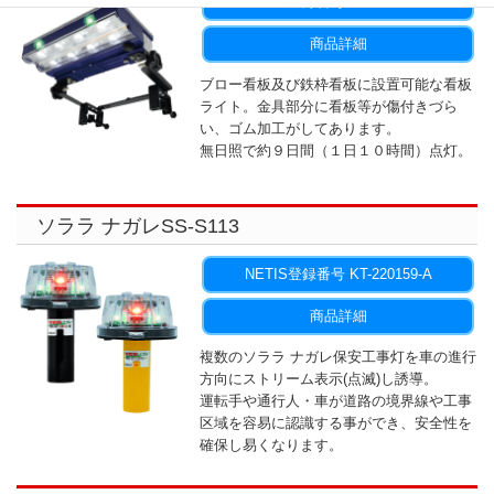
NETIS登録番号 KT-230084-A
商品詳細
ブロー看板及び鉄枠看板に設置可能な看板
ライト。金具部分に看板等が傷付きづら
い、ゴム加工がしてあります。
無日照で約９日間（１日１０時間）点灯。
ソララ ナガレSS-S113
NETIS登録番号 KT-220159-A
商品詳細
複数のソララ ナガレ保安工事灯を車の進行
方向にストリーム表示(点滅)し誘導。
運転手や通行人・車が道路の境界線や工事
区域を容易に認識する事ができ、安全性を
確保し易くなります。